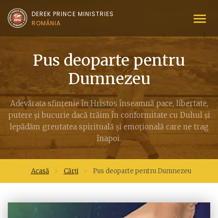
DEREK PRINCE MINISTRIES
ROMÂNIA
Pus deoparte pentru
Dumnezeu
Adevărata sfinţenie în Hristos înseamnă pace, libertate,
putere și bucurie dacă trăim în conformitate cu Duhul și
lepădăm greutatea spirituală și emoţională care ne trag
înapoi.
Acasă
>
Cărți
>
Pus deoparte pentru Dumnezeu