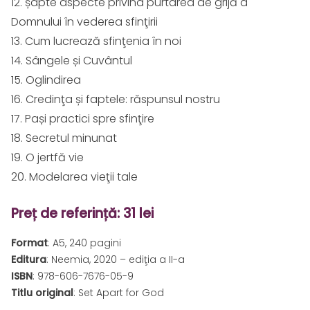
12. șapte aspecte privind purtarea de grijă a
Domnului în vederea sfinţirii
13. Cum lucrează sfinţenia în noi
14. Sângele și Cuvântul
15. Oglindirea
16. Credinţa și faptele: răspunsul nostru
17. Pași practici spre sfinţire
18. Secretul minunat
19. O jertfă vie
20. Modelarea vieţii tale
Preț de referință: 31 lei
Format
: A5, 240 pagini
Editura
: Neemia, 2020 – ediţia a II-a
ISBN
: 978-606-7676-05-9
Titlu original
: Set Apart for God